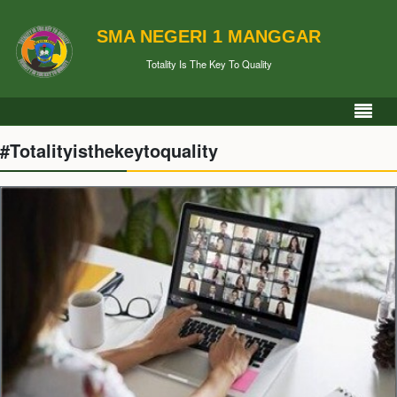
SMA NEGERI 1 MANGGAR
Totality Is The Key To Quality
#Totalityisthekeytoquality