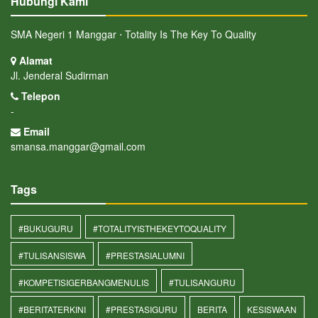
Hubungi Kami
SMA Negeri 1 Manggar ⋅ Totality Is The Key To Quality
Alamat
Jl. Jenderal Sudirman
Telepon
-
Email
smansa.manggar@gmail.com
Tags
#BUKUGURU
#TOTALITYISTHEKEYTOQUALITY
#TULISANSISWA
#PRESTASIALUMNI
#KOMPETISIGERBANGMENULIS
#TULISANGURU
#BERITATERKINI
#PRESTASIGURU
BERITA
KESISWAAN