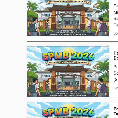
Se
Ma
Ba
Ta
30
Ha
Do
Pa
Se
(S
23
P
Ta