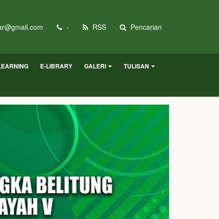
r@gmail.com
-
RSS
Pencarian
LEARNING
E-LIBRARY
GALERI
TULISAN