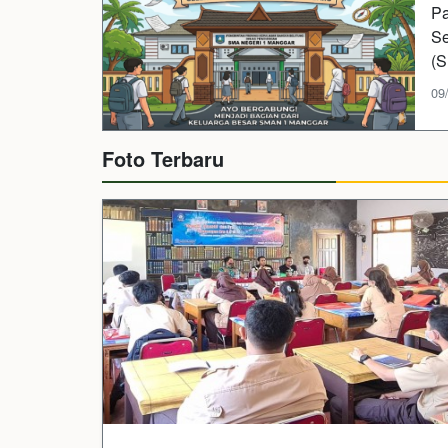
Pa
Se
(S
09
Foto Terbaru