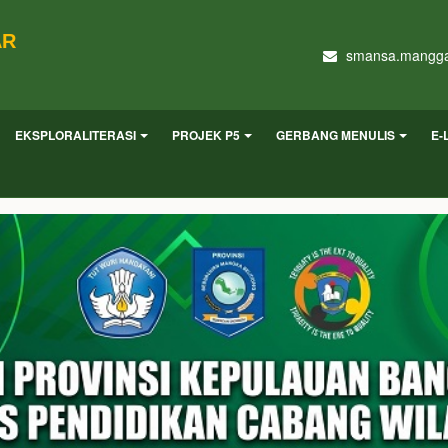
AR
smansa.mangga
EKSPLORALITERASI
PROJEK P5
GERBANG MENULIS
E-