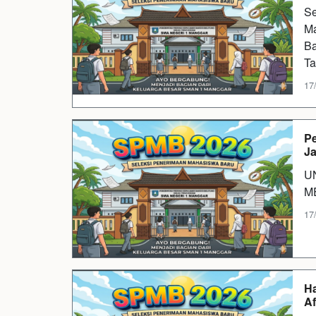
Se
Ma
Ba
Ta
17
Pe
Ja
U
M
17
Ha
Af