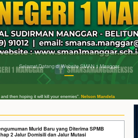
Selamat Datang di Website SMAN 1 Manggar
ss, rather than becoming a man of value".
Albert Einstein
and then hoping it will kill your enemies".
Nelson Mandela
engumuman Murid Baru yang Diterima SPMB
hap 2 Jalur Domisili dan Jalur Mutasi