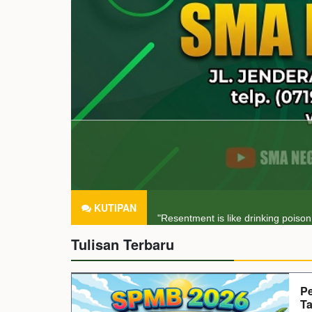
KUTIPAN
"Try not to become a man of succe
Tulisan Terbaru
"Resentment is like drinking poison 
P
Ta