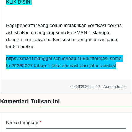
KLIK DISINI
Bagi pendaftar yang belum melakukan verifikasi berkas
asli silakan datang langsung ke SMAN 1 Manggar
dengan membawa berkas sesuai pengumuman pada
tautan berikut.
https://sman1manggar.sch.id/read/1094/informasi-spmb-
tp-20262027-tahap-1-jalur-afirmasi-dan-jalur-prestasi
09/06/2026 22:12 - Administrator
Komentari Tulisan Ini
Nama Lengkap
*